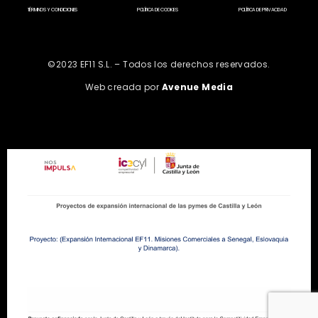
TÉRMINOS Y CONDICIONES
POLÍTICA DE COOKIES
POLÍTICA DE PRIVACIDAD
©2023 EF11 S.L. – Todos los derechos reservados.
Web creada por
Avenue Media