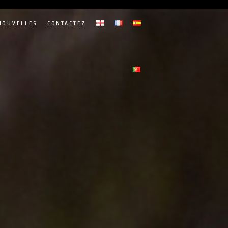
NOUVELLES
CONTACTEZ