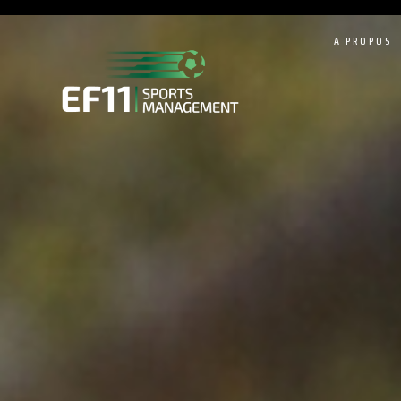
A PROPOS