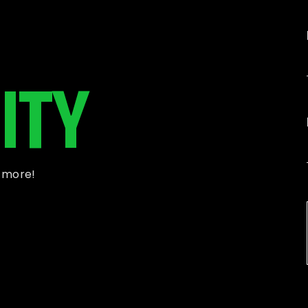
ITY
d more!