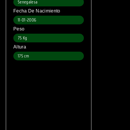
Senegalesa
Fecha De Nacimiento
11-01-2006
Peso
75 Kg
Altura
175 cm