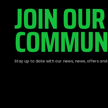
JOIN OUR
COMMUN
Stay up to date with our news, news, offers an