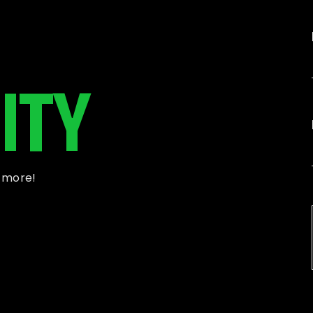
ITY
d more!