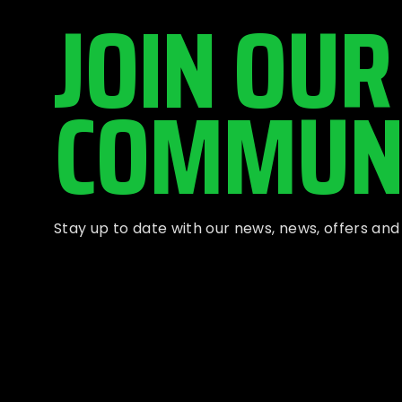
JOIN OUR
COMMUN
Stay up to date with our news, news, offers an