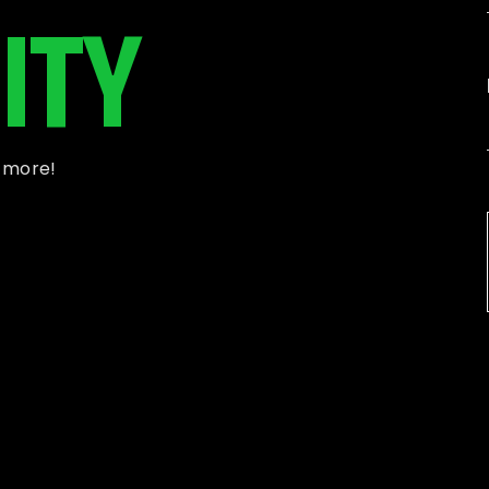
ITY
d more!