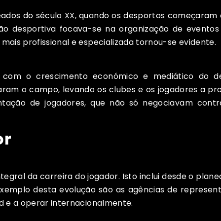
dos do século XX, quando os desportos começaram a s
tão desportiva focava-se na organização de eventos
ais profissional e especializada tornou-se evidente.
u com o crescimento económico e mediático do des
aram o campo, levando os clubes e os jogadores a pr
sentação de jogadores, que não só negociavam con
or
egral da carreira do jogador. Isto inclui desde o plane
 exemplo desta evolução são as agências de representa
d e a operar internacionalmente.