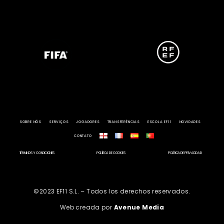
SOBRE NÓS
SERVIÇOS
JOGADORES
TRANSFERÊNCIAS
ESCOLA EF11
NOVIDADES
CONTATO
TÉRMINOS Y CONDICIONES
POLÍTICA DE COOKIES
POLÍTICA DE PRIVACIDAD
©2023 EF11 S.L. – Todos los derechos reservados.
Web creada por
Avenue Media