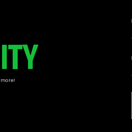
ITY
d more!