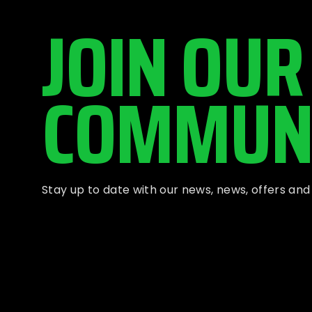
JOIN OUR
COMMUN
Stay up to date with our news, news, offers an