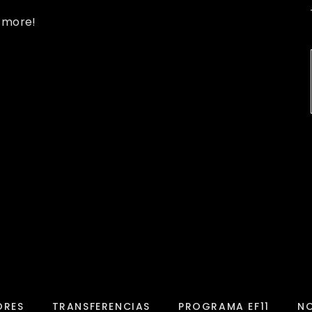
d more!
ORES
TRANSFERENCIAS
PROGRAMA EF11
NO