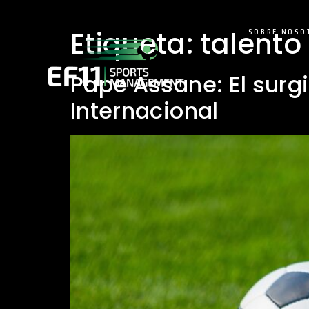
Etiqueta:
talento
SOBRE NOSO
Pape Assane: El surg
Internacional